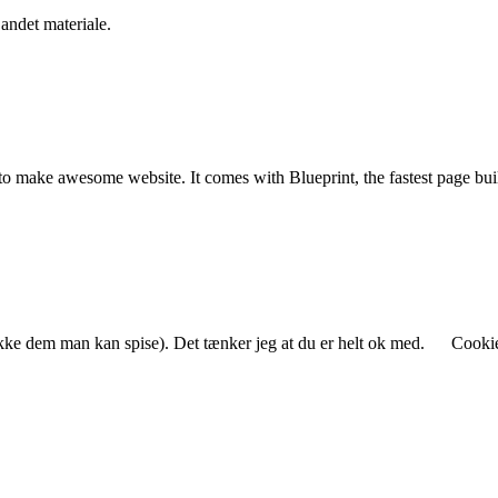
 andet materiale.
o make awesome website. It comes with Blueprint, the fastest page buil
 ikke dem man kan spise). Det tænker jeg at du er helt ok med.
Cookie