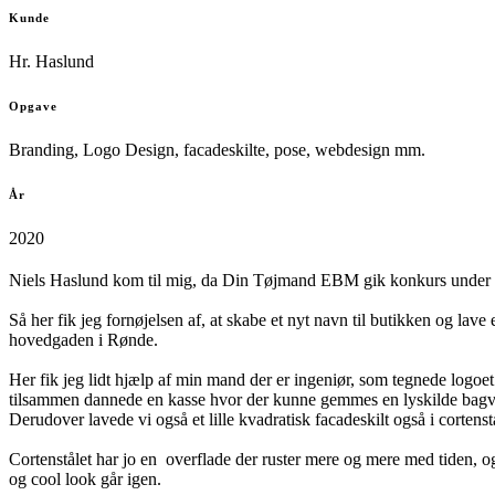
Kunde
Hr. Haslund
Opgave
Branding, Logo Design, facadeskilte, pose, webdesign mm.
År
2020
Niels Haslund kom til mig, da Din Tøjmand EBM gik konkurs under cor
Så her fik jeg fornøjelsen af, at skabe et nyt navn til butikken og lav
hovedgaden i Rønde.
Her fik jeg lidt hjælp af min mand der er ingeniør, som tegnede logoet
tilsammen dannede en kasse hvor der kunne gemmes en lyskilde bagv
Derudover lavede vi også et lille kvadratisk facadeskilt også i cortenst
Cortenstålet har jo en overflade der ruster mere og mere med tiden, 
og cool look går igen.