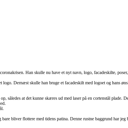
onakrisen. Han skulle nu have et nyt navn, logo, facadeskilte, poser
e et logo. Dernæst skulle han bruge et facadeskilt med logoet og hans øn
 op, således at det kunne skæres ud med laser på en cortenstål plade. De
ed.
ål.
og bare bliver flottere med tidens patina. Denne rustne baggrund har je