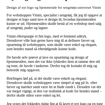
Design af nyt logo og hjemmeside for sengetøjs-universet Vinini
For webshoppen Vinini, specialist i sengetøj, fik jeg til opgave at
designe et logo samt lave et design til, hvordan hjemmesiden
kunne se ud. Hjemmesiden skulle bestå af en webshop med salg
af sengetøj, puder og lagner.
Vinini efterspurgte et fint logo, med et feminint udtryk.
Derudover ville hun gerne have mig til at definere farver og
opsætning til webshoppen, som skulle være enkel og elegant,
som hendes mand så efterfølgende kunne kode.
De havde selv prøvet at lave en opsætning og design af
hjemmesiden, men det var ikke lykkedes dem at ramme den stil
og tone, de havde i tankerne. Derfor tog de kontakt til mig og
betroede mig opgaven.
Briefingen lød på, at det skulle være enkelt og elegant.
Derudover skulle webshoppen være simpel at søg på fx. efter
farver og mærker samt være let at finde rundt i. Desuden var det
var meget vigtigt, at den var realistisk at kode for hendes mand –
derfor skulle stilen være enkel og let.
Jeg synes det lykkedes rigtig fint at få lavet et nyt logo og en tone