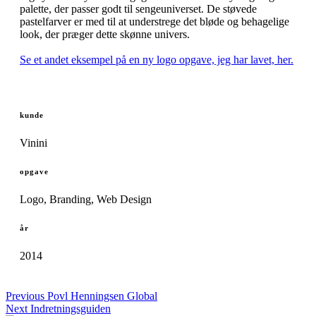
palette, der passer godt til sengeuniverset. De støvede
pastelfarver er med til at understrege det bløde og behagelige
look, der præger dette skønne univers.
Se et andet eksempel på en ny logo opgave, jeg har lavet, her.
kunde
Vinini
opgave
Logo, Branding, Web Design
år
2014
Previous
Povl Henningsen Global
Next
Indretningsguiden